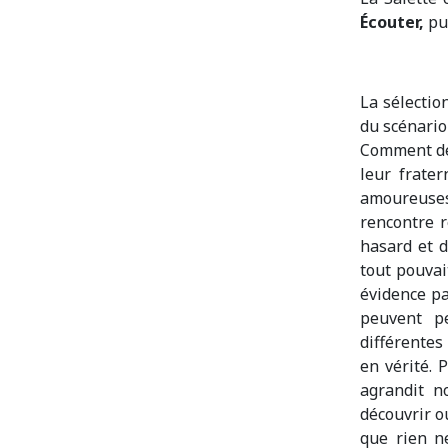
Écouter,
pu
La sélectio
du scénario 
Comment des
leur frater
amoureuses 
rencontre 
hasard et d
tout pouvai
évidence p
peuvent pe
différentes
en vérité. 
agrandit n
découvrir o
que rien ne