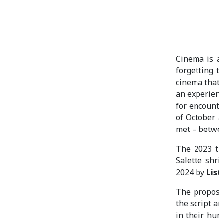
Cinema is a
forgetting 
cinema that
an experien
for encount
of October 
met – betwe
The 2023 t
Salette sh
2024 by
Lis
The propos
the script 
in their hu