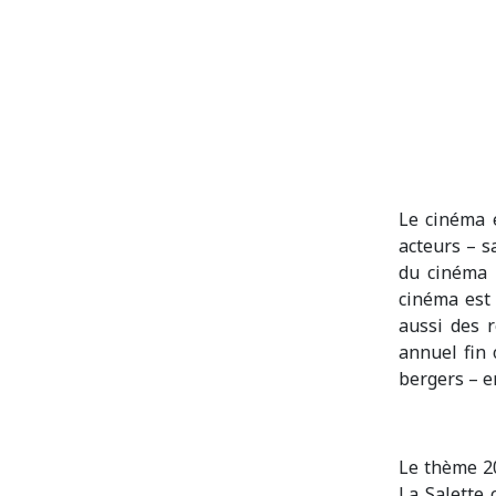
Le cinéma e
acteurs – s
du cinéma 
cinéma est 
aussi des r
annuel fin 
bergers – e
Le thème 20
La Salette