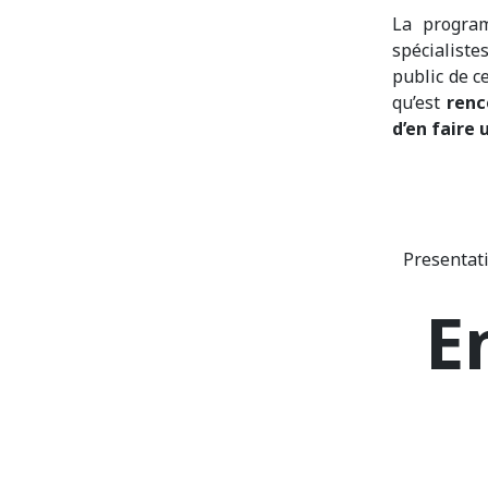
La program
spécialiste
public de c
qu’est
renc
d’en faire 
Presentati
E