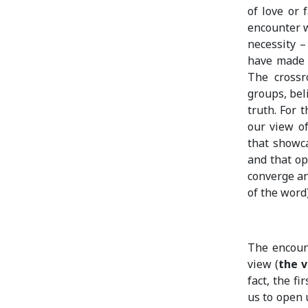
of love or 
encounter w
necessity –
have made i
The crossr
groups, bel
truth. For 
our view of
that showc
and that op
converge an
of the word)
The encoun
view (
the v
fact, the f
us to open 