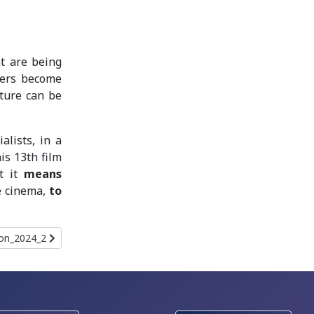
t are being
hers become
uture can be
lists, in a
is 13th film
at it
means
e cinema,
to
le suivant : edition_2024_2
ion_2024_2