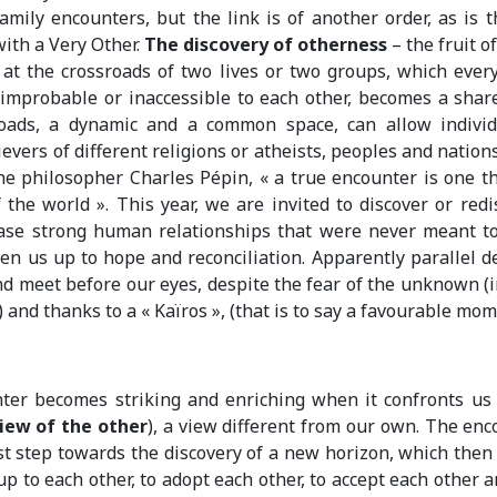
family encounters, but the link is of another order, as is t
ith a Very Other.
The discovery of otherness
– the fruit o
 at the crossroads of two lives or two groups, which ever
mprobable or inaccessible to each other, becomes a share
oads, a dynamic and a common space, can allow individu
ievers of different religions or atheists, peoples and nations
the philosopher Charles Pépin, « a true encounter is one t
 the world ». This year, we are invited to discover or redi
ase strong human relationships that were never meant t
en us up to hope and reconciliation. Apparently parallel de
d meet before our eyes, despite the fear of the unknown (i
 and thanks to a « Kaïros », (that is to say a favourable mom
ter becomes striking and enriching when it confronts us
iew of the other
), a view different from our own. The enco
irst step towards the discovery of a new horizon, which the
up to each other, to adopt each other, to accept each other a