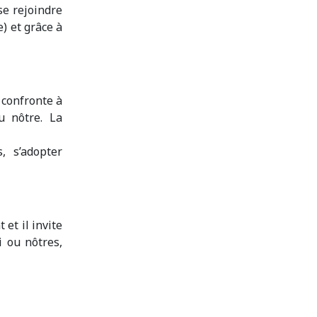
se rejoindre
) et grâce à
 confronte à
u nôtre. La
, s’adopter
et il invite
i ou nôtres,