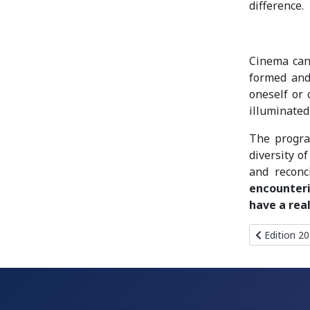
difference.
Cinema can 
formed and
oneself or 
illuminate
The progra
diversity o
and reconc
encounteri
have a real
Article préc
Edition 2