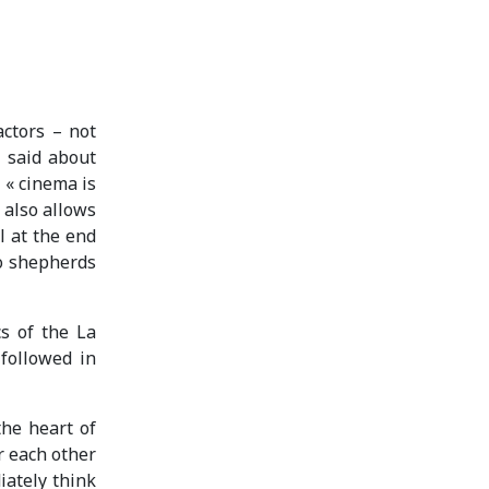
actors – not
 said about
 « cinema is
 also allows
l at the end
wo shepherds
s of the La
followed in
he heart of
r each other
iately think