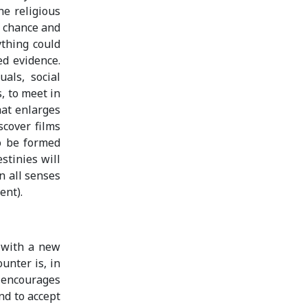
he religious
f chance and
ything could
d evidence.
als, social
, to meet in
hat enlarges
scover films
o be formed
stinies will
n all senses
ent).
 with a new
unter is, in
n encourages
nd to accept