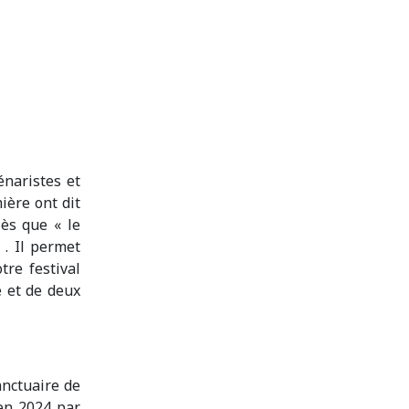
énaristes et
ière ont dit
ès que « le
 . Il permet
re festival
e et de deux
anctuaire de
 en 2024 par