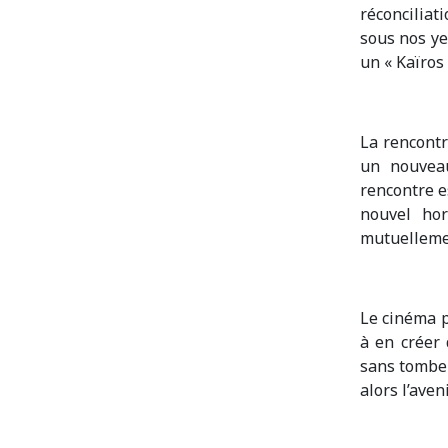
réconciliat
sous nos ye
un « Kaïros 
La rencontr
un nouvea
rencontre es
nouvel hor
mutuellemen
Le cinéma p
à en créer 
sans tomber
alors l’aven