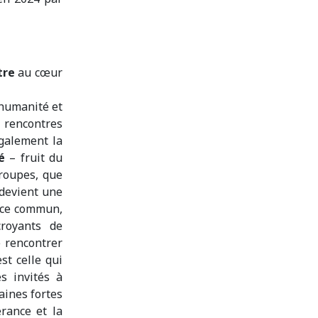
tre
au cœur
 humanité et
 rencontres
galement la
é
– fruit du
roupes, que
 devient une
ace commun,
croyants de
e rencontrer
st celle qui
s invités à
aines fortes
rance et la