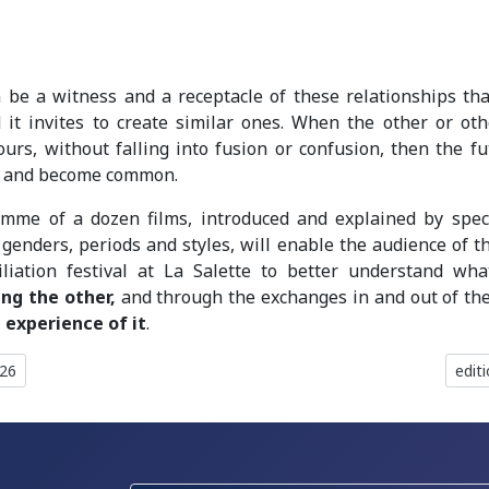
be a witness and a receptacle of these relationships tha
 it invites to create similar ones. When the other or ot
ours, without falling into fusion or confusion, then the f
d and become common.
mme of a dozen films, introduced and explained by specia
f genders, periods and styles, will enable the audience of th
iliation festival at La Salette to better understand wh
ng the other,
and through the exchanges in and out of th
 experience of it
.
édent : Edition 2026
Artic
026
edit