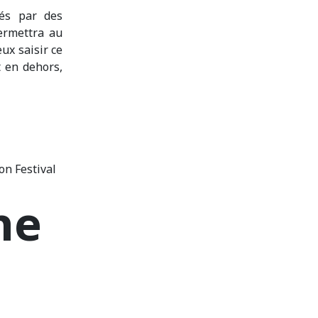
ués par des
permettra au
ux saisir ce
t en dehors,
on Festival
he