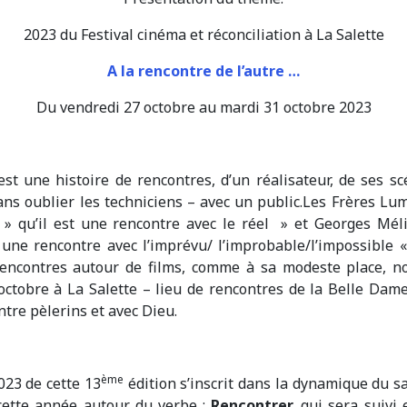
2023 du Festival cinéma et réconciliation à La Salette
A la rencontre de l’autre …
Du vendredi 27 octobre au mardi 31 octobre 2023
st une histoire de rencontres, d’un réalisateur, de ses sc
ans oublier les techniciens – avec un public.Les Frères Lum
» qu’il est une rencontre avec le réel » et Georges Méli
une rencontre avec l’imprévu/ l’improbable/l’impossible «
encontres autour de films, comme à sa modeste place, not
octobre à La Salette – lieu de rencontres de la Belle Dam
ntre pèlerins et avec Dieu.
ème
23 de cette 13
édition s’inscrit dans la dynamique du s
 cette année autour du verbe :
Rencontrer,
qui sera suivi