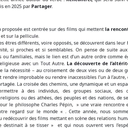
is en 2025 par
Partager
.
n proposée est centrée sur des films qui mettent
la rencon
et sur la pellicule.
 êtres différents, voire opposés, se découvrent dans leur
nité, si proches et si semblables. On pense de suite aux
ou familiales, mais le lien est d’un autre ordre comme é
religieuse avec un Tout Autre.
La
découverte de l’altérit
e la nécessité – au croisement de deux vies ou de deux g
t rendre improbable ou rendre inaccessibles l’un à l’autre,
artagée. La croisée des chemins, une dynamique et un esp
rmettre à des individus, des groupes sociaux, des 
 religions ou des athées, des peuples et des nations, de s
Pour le philosophe Charles Pépin, » une vraie rencontre e
otre regard sur le monde « . Cette année, nous somme
u redécouvrir des films mettant en scène des relations hum
 destinait à se tisser » et qui nous ouvrent vers l’espé